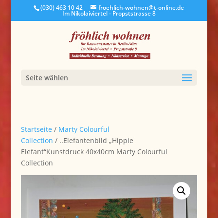
(030) 463 10 42
froehlich-wohnen@t-online.de
Im Nikolaiviertel - Propststrasse 8
Seite wählen
Startseite
/
Marty Colourful
Collection
/ ..Elefantenbild „Hippie
Elefant“Kunstdruck 40x40cm Marty Colourful
Collection