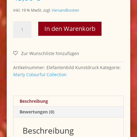
inkl. 19 % MwSt.
zzgl.
Versandkosten
..Elefantenbild
In den Warenkorb
"Hippie
Elefant"Kunstdruck
40x40cm
Marty
Colourful
Collection
Artikelnummer:
Elefantenbild Kunstdruck
Kategorie:
Menge
Marty Colourful Collection
Beschreibung
Bewertungen (0)
Beschreibung