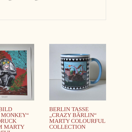
BILD
BERLIN TASSE
 MONKEY“
„CRAZY BÄRLIN“
DRUCK
MARTY COLOURFUL
M MARTY
COLLECTION