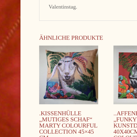
Valentinstag.
ÄHNLICHE PRODUKTE
.KISSENHÜLLE
..AFFEN
„MUTIGES SCHAF“
„FUNKY
MARTY COLOURFUL
KUNST
COLLECTION 45×45
40X40C