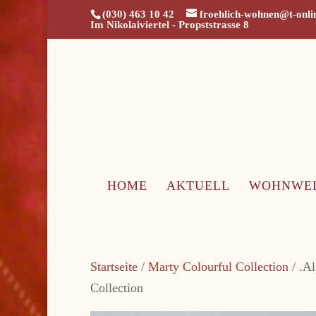
(030) 463 10 42
froehlich-wohnen@t-onli
Im Nikolaiviertel - Propststrasse 8
HOME
AKTUELL
WOHNWE
Startseite
/
Marty Colourful Collection
/ .Al
Collection