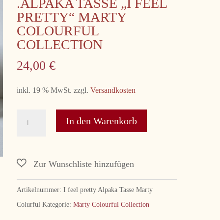
.ALPAKA TASSE „I FEEL
PRETTY“ MARTY
COLOURFUL
COLLECTION
24,00
€
inkl. 19 % MwSt.
zzgl.
Versandkosten
.Alpaka
In den Warenkorb
Tasse
"I
feel
pretty"
Marty
Artikelnummer:
I feel pretty Alpaka Tasse Marty
Colourful
Colurful
Kategorie:
Marty Colourful Collection
Collection