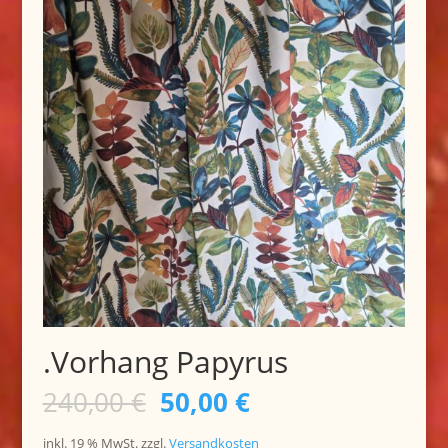
.Vorhang Papyrus
Ursprünglicher
Aktueller
240,00
€
50,00
€
Preis
Preis
war:
ist:
inkl. 19 % MwSt.
zzgl.
Versandkosten