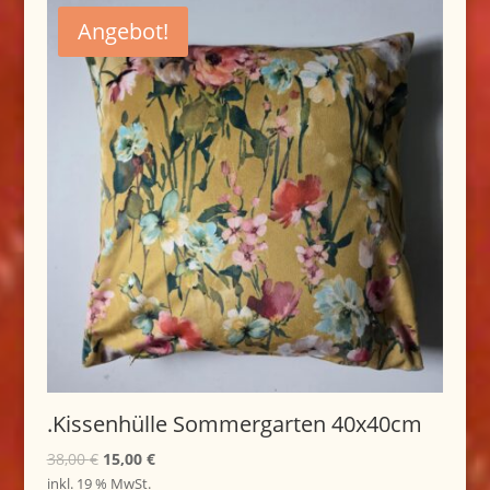
Angebot!
.Kissenhülle Sommergarten 40x40cm
Ursprünglicher
Aktueller
38,00
€
15,00
€
Preis
Preis
inkl. 19 % MwSt.