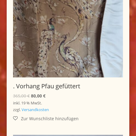
. Vorhang Pfau gefüttert
Ursprünglicher
Aktueller
365,00
€
80,00
€
Preis
Preis
inkl. 19 % MwSt.
war:
ist:
zzgl.
Versandkosten
365,00 €
80,00 €.