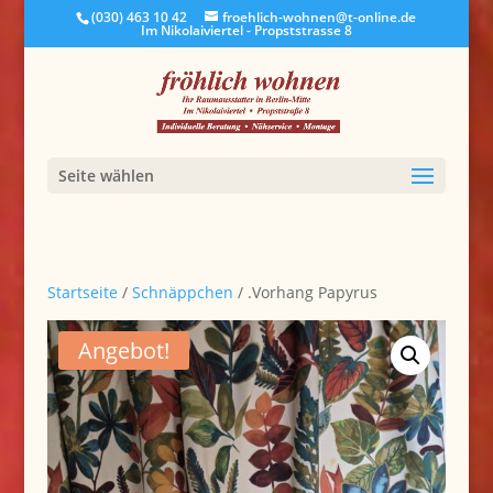
(030) 463 10 42
froehlich-wohnen@t-online.de
Im Nikolaiviertel - Propststrasse 8
Seite wählen
Startseite
/
Schnäppchen
/ .Vorhang Papyrus
Angebot!