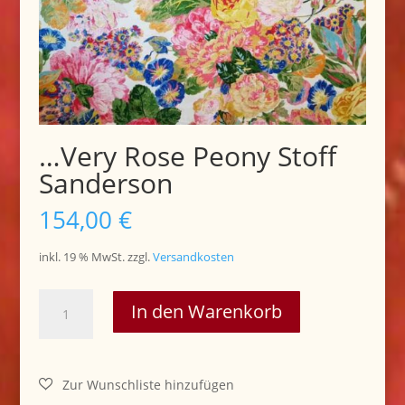
…Very Rose Peony Stoff
Sanderson
154,00
€
inkl. 19 % MwSt.
zzgl.
Versandkosten
...Very
In den Warenkorb
Rose
Peony
Stoff
Sanderson
Menge