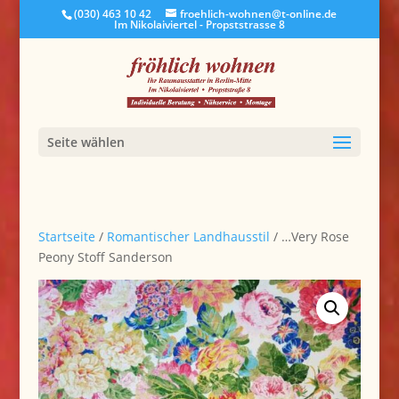
(030) 463 10 42
froehlich-wohnen@t-online.de
Im Nikolaiviertel - Propststrasse 8
Seite wählen
Startseite
/
Romantischer Landhausstil
/ …Very Rose
Peony Stoff Sanderson