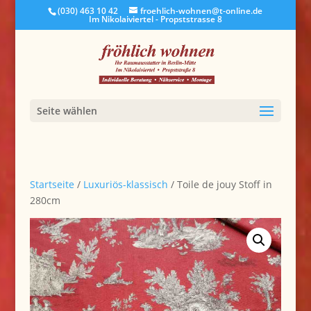
(030) 463 10 42
froehlich-wohnen@t-online.de
Im Nikolaiviertel - Propststrasse 8
Seite wählen
Startseite
/
Luxuriös-klassisch
/ Toile de jouy Stoff in
280cm