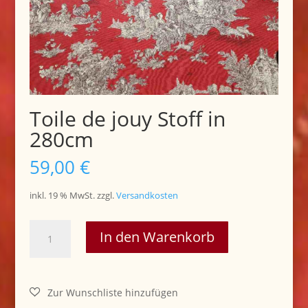
Toile de jouy Stoff in
280cm
59,00
€
inkl. 19 % MwSt.
zzgl.
Versandkosten
Toile
In den Warenkorb
de
jouy
Stoff
in
280cm