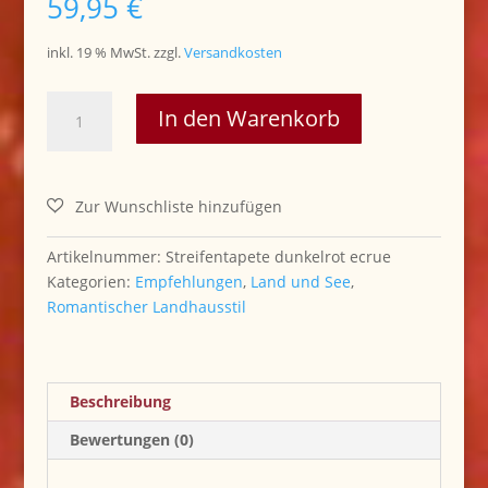
59,95
€
inkl. 19 % MwSt.
zzgl.
Versandkosten
..Streifen
In den Warenkorb
Tapete
rot,
ecrue
Menge
Artikelnummer:
Streifentapete dunkelrot ecrue
Kategorien:
Empfehlungen
,
Land und See
,
Romantischer Landhausstil
Beschreibung
Bewertungen (0)