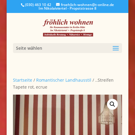
(030) 463 10 42
froehlich-wohnen@t-online.de
Im Nikolaiviertel - Propststrasse 8
Seite wählen
Startseite
/
Romantischer Landhausstil
/ ..Streifen
Tapete rot, ecrue