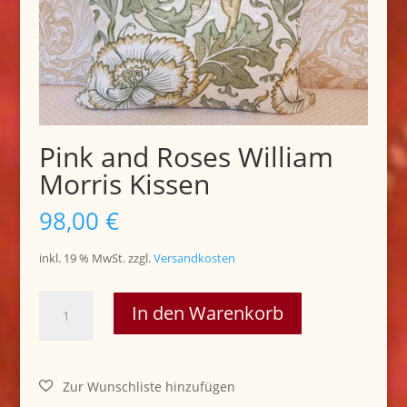
Pink and Roses William
Morris Kissen
98,00
€
inkl. 19 % MwSt.
zzgl.
Versandkosten
Pink
In den Warenkorb
and
Roses
William
Morris
Kissen