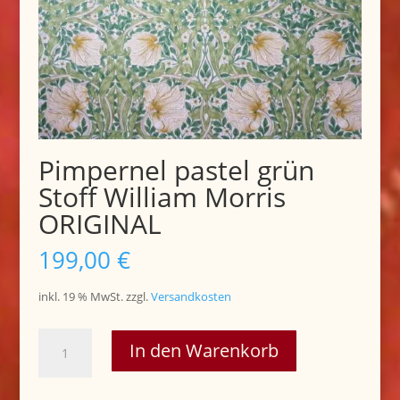
Pimpernel pastel grün
Stoff William Morris
ORIGINAL
199,00
€
inkl. 19 % MwSt.
zzgl.
Versandkosten
Pimpernel
In den Warenkorb
pastel
grün
Stoff