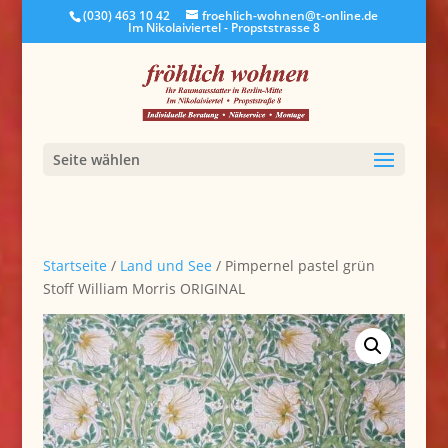
(030) 463 10 42
froehlich-wohnen@t-online.de
Im Nikolaiviertel - Propststrasse 8
Seite wählen
Startseite
/
Land und See
/ Pimpernel pastel grün
Stoff William Morris ORIGINAL