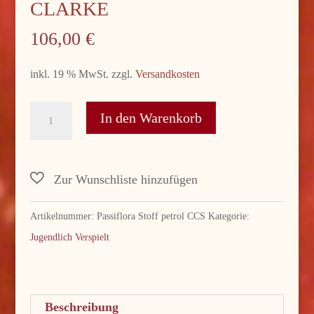
CLARKE
106,00
€
inkl. 19 % MwSt.
zzgl.
Versandkosten
..Passiflora
In den Warenkorb
Velour-
Polsterstoff
petrol
Exotica
Clarke
Artikelnummer:
Passiflora Stoff petrol CCS
Kategorie:
&
Jugendlich Verspielt
Clarke
Menge
Beschreibung