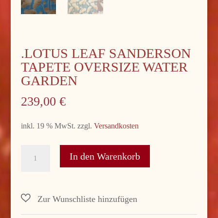
.LOTUS LEAF SANDERSON
TAPETE OVERSIZE WATER
GARDEN
239,00
€
inkl. 19 % MwSt.
zzgl.
Versandkosten
.Lotus
In den Warenkorb
Leaf
Sanderson
Tapete
oversize