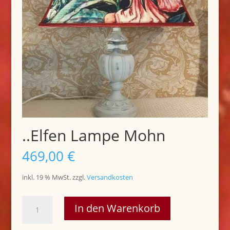
..Elfen Lampe Mohn
469,00
€
inkl. 19 % MwSt.
zzgl.
Versandkosten
..Elfen
In den Warenkorb
Lampe
Mohn