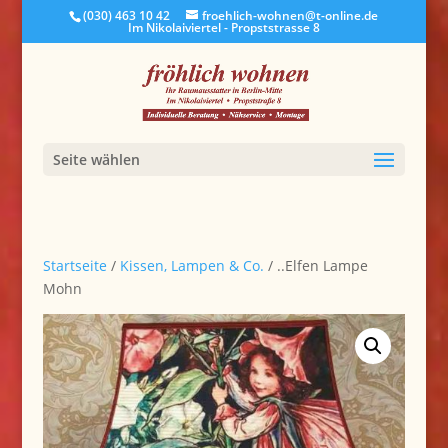
(030) 463 10 42
froehlich-wohnen@t-online.de
Im Nikolaiviertel - Propststrasse 8
Seite wählen
Startseite
/
Kissen, Lampen & Co.
/ ..Elfen Lampe
Mohn