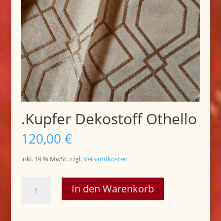
.Kupfer Dekostoff Othello
120,00
€
inkl. 19 % MwSt.
zzgl.
Versandkosten
.Kupfer
In den Warenkorb
Dekostoff
Othello
Menge