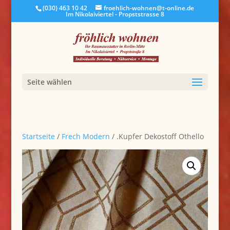
(030) 463 10 42
froehlich-wohnen@t-online.de
Im Nikolaiviertel - Propststrasse 8
Seite wählen
Startseite
/
Frech Modern
/ .Kupfer Dekostoff Othello