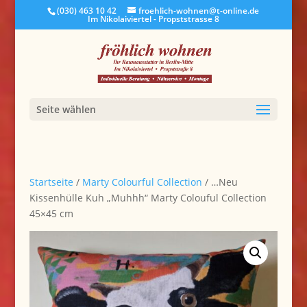
(030) 463 10 42
froehlich-wohnen@t-online.de
Im Nikolaiviertel - Propststrasse 8
Seite wählen
Startseite
/
Marty Colourful Collection
/ …Neu
Kissenhülle Kuh „Muhhh“ Marty Colouful Collection
45×45 cm