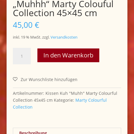
„Muhhh“ Marty Colouful
Collection 45×45 cm
45,00
€
inkl. 19 % MwSt.
zzgl.
Versandkosten
...Neu
In den Warenkorb
Kissenhülle
Kuh
"Muhhh"
Marty
Colouful
Collection
Artikelnummer:
Kissen Kuh "Muhh" Marty Colourful
45x45
Collection 45x45 cm
Kategorie:
Marty Colourful
cm
Collection
Menge
Beschreibung