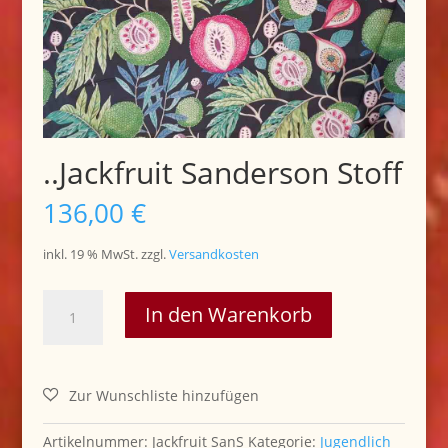
..Jackfruit Sanderson Stoff
136,00
€
inkl. 19 % MwSt.
zzgl.
Versandkosten
..Jackfruit
In den Warenkorb
Sanderson
Stoff
Menge
Artikelnummer:
Jackfruit SanS
Kategorie:
Jugendlich