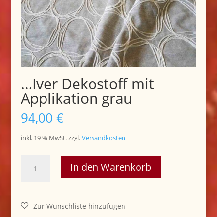
…Iver Dekostoff mit
Applikation grau
94,00
€
inkl. 19 % MwSt.
zzgl.
Versandkosten
...Iver
In den Warenkorb
Dekostoff
mit
Applikation
grau
Menge