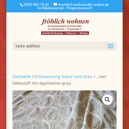
(030) 463 10 42
froehlich-wohnen@t-online.de
Im Nikolaiviertel - Propststrasse 8
Seite wählen
Startseite
/
Entspannung Natur und Grau
/ …Iver
Dekostoff mit Applikation grau