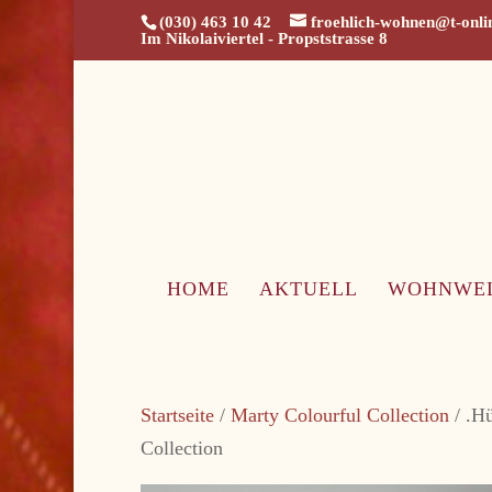
(030) 463 10 42
froehlich-wohnen@t-onli
Im Nikolaiviertel - Propststrasse 8
HOME
AKTUELL
WOHNWE
Startseite
/
Marty Colourful Collection
/ .Hü
Collection