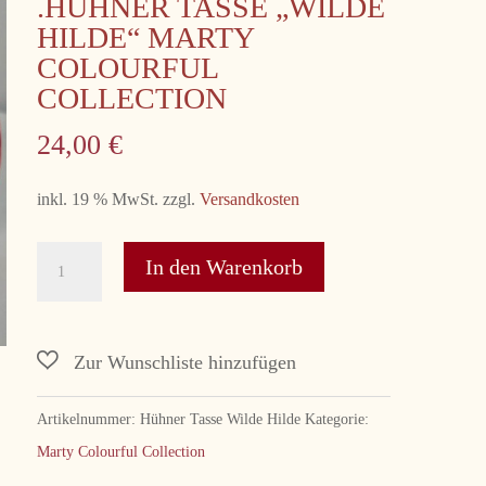
.HÜHNER TASSE „WILDE
HILDE“ MARTY
COLOURFUL
COLLECTION
24,00
€
inkl. 19 % MwSt.
zzgl.
Versandkosten
.Hühner
In den Warenkorb
Tasse
"Wilde
Hilde"
Marty
Colourful
Artikelnummer:
Hühner Tasse Wilde Hilde
Kategorie:
Collection
Marty Colourful Collection
Menge