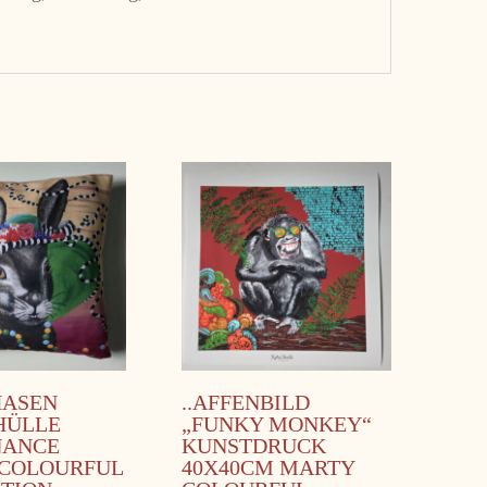
HASEN
..AFFENBILD
HÜLLE
„FUNKY MONKEY“
NANCE
KUNSTDRUCK
COLOURFUL
40X40CM MARTY