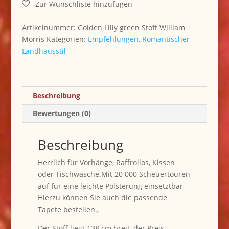
Morris
Design
Stoff
Artikelnummer:
Golden Lilly green Stoff William
Menge
Morris
Kategorien:
Empfehlungen
,
Romantischer
Landhausstil
Beschreibung
Bewertungen (0)
Beschreibung
Herrlich für Vorhänge, Raffrollos, Kissen
oder Tischwäsche.Mit 20 000 Scheuertouren
auf für eine leichte Polsterung einsetztbar
Hierzu können Sie auch die passende
Tapete bestellen.,
Der Stoff liegt 138 cm breit, der Preis