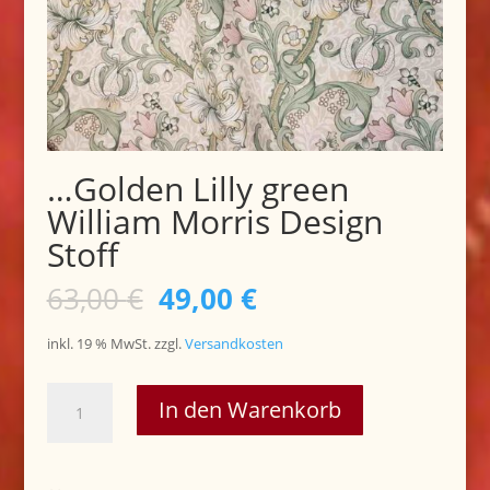
…Golden Lilly green
William Morris Design
Stoff
Ursprünglicher
Aktueller
63,00
€
49,00
€
Preis
Preis
war:
ist:
inkl. 19 % MwSt.
zzgl.
Versandkosten
63,00 €
49,00 €.
...Golden
In den Warenkorb
Lilly
green
William