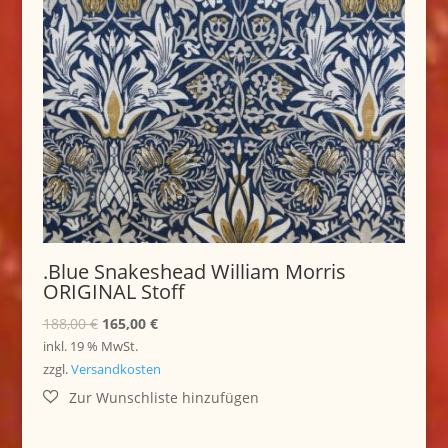
.Blue Snakeshead William Morris
ORIGINAL Stoff
Ursprünglicher
Aktueller
188,00
€
165,00
€
Preis
Preis
inkl. 19 % MwSt.
war:
ist:
zzgl.
Versandkosten
188,00 €
165,00 €.