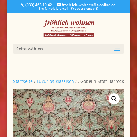
(030) 463 10 42
froehlich-wohnen@t-online.de
Im Nikolaiviertel - Propststrasse 8
Seite wählen
Startseite
/
Luxuriös-klassisch
/ ..Gobelin Stoff Barrock