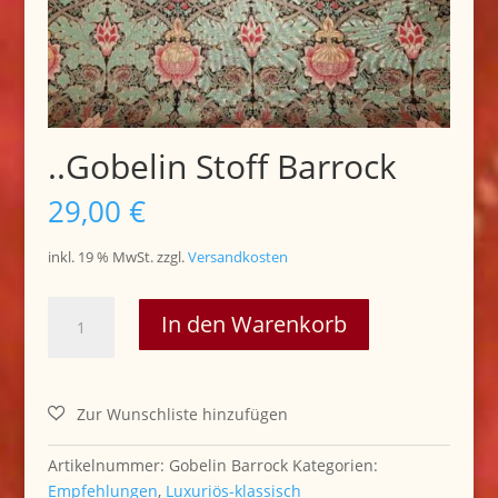
..Gobelin Stoff Barrock
29,00
€
inkl. 19 % MwSt.
zzgl.
Versandkosten
..Gobelin
In den Warenkorb
Stoff
Barrock
Menge
Artikelnummer:
Gobelin Barrock
Kategorien:
Empfehlungen
,
Luxuriös-klassisch