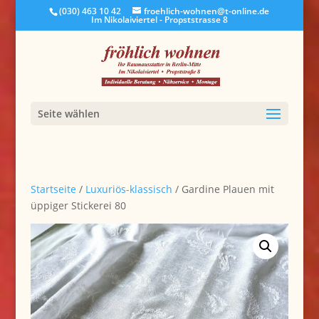
(030) 463 10 42
froehlich-wohnen@t-online.de
Im Nikolaiviertel - Propststrasse 8
Seite wählen
Startseite
/
Luxuriös-klassisch
/ Gardine Plauen mit
üppiger Stickerei 80