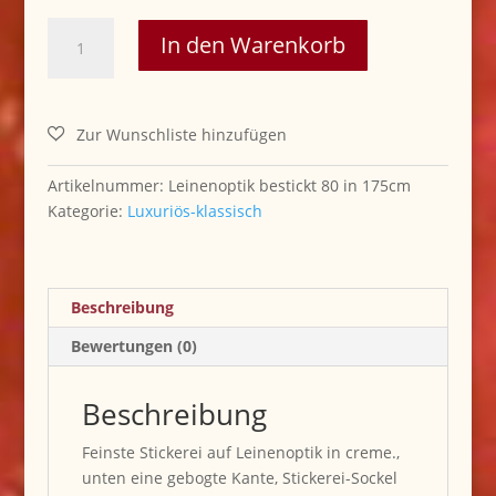
Gardine
In den Warenkorb
Plauen
mit
üppiger
Stickerei
80
Menge
Artikelnummer:
Leinenoptik bestickt 80 in 175cm
Kategorie:
Luxuriös-klassisch
Beschreibung
Bewertungen (0)
Beschreibung
Feinste Stickerei auf Leinenoptik in creme.,
unten eine gebogte Kante, Stickerei-Sockel