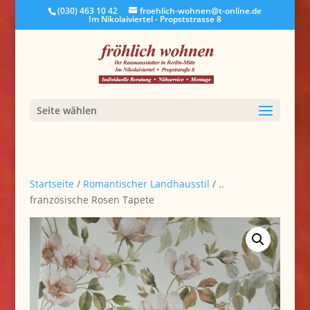
(030) 463 10 42
froehlich-wohnen@t-online.de
Im Nikolaiviertel - Propststrasse 8
Seite wählen
Startseite
/
Romantischer Landhausstil
/ ..
französische Rosen Tapete