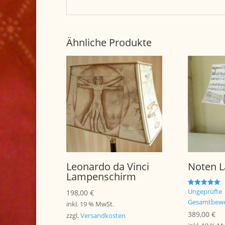
Ähnliche Produkte
Leonardo da Vinci
Noten 
Lampenschirm
Ungeprüfte
Bewertet mit
198,00
€
5.00
Gesamtbewe
von 5
inkl. 19 % MwSt.
389,00
€
zzgl.
Versandkosten