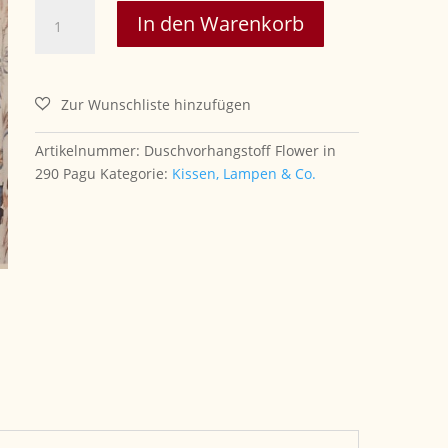
Flower
In den Warenkorb
Duschvorhang-
Stoff
in
290cm
Höhe
Menge
Artikelnummer:
Duschvorhangstoff Flower in
290 Pagu
Kategorie:
Kissen, Lampen & Co.