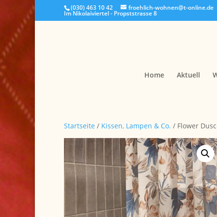
(030) 463 10 42
froehlich-wohnen@t-online.de
Im Nikolaiviertel - Propststrasse 8
Home
Aktuell
W
Startseite
/
Kissen, Lampen & Co.
/ Flower Dusc