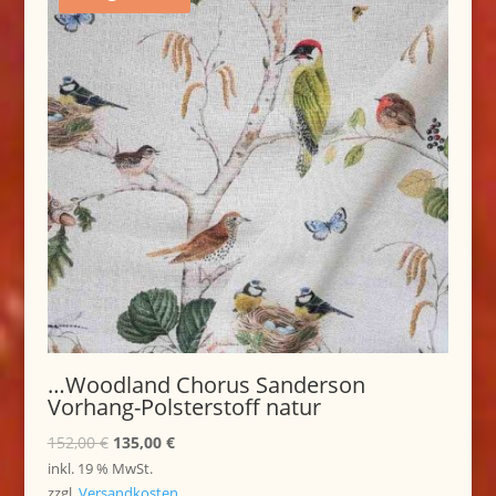
…Woodland Chorus Sanderson
Vorhang-Polsterstoff natur
Ursprünglicher
Aktueller
152,00
€
135,00
€
Preis
Preis
inkl. 19 % MwSt.
war:
ist:
zzgl.
Versandkosten