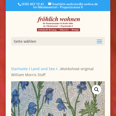
(030) 463 10 42
froehlich-wohnen@t-online.de
Im Nikolaiviertel - Propststrasse 8
Seite wählen
Startseite
/
Land und See
/ ..Monkshoot original
William Morris Stoff