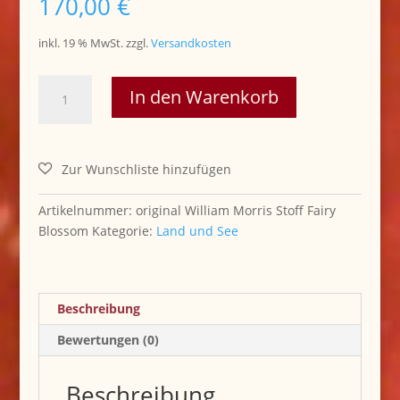
170,00
€
inkl. 19 % MwSt.
zzgl.
Versandkosten
..Monkshoot
In den Warenkorb
original
William
Morris
Stoff
Menge
Artikelnummer:
original William Morris Stoff Fairy
Blossom
Kategorie:
Land und See
Beschreibung
Bewertungen (0)
Beschreibung