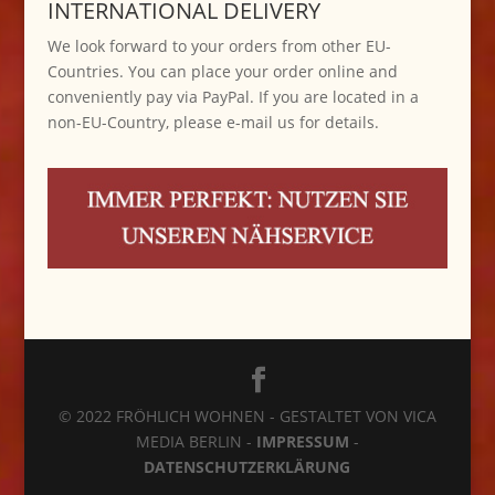
INTERNATIONAL DELIVERY
We look forward to your orders from other EU-
Countries. You can place your order online and
conveniently pay via PayPal. If you are located in a
non-EU-Country, please e-mail us for details.
© 2022 FRÖHLICH WOHNEN - GESTALTET VON VICA
MEDIA BERLIN -
IMPRESSUM
-
DATENSCHUTZERKLÄRUNG