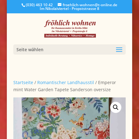
(030) 463 10 42
froehlich-wohnen@t-online.de
Im Nikolaiviertel - Propststrasse 8
Seite wählen
Startseite
/
Romantischer Landhausstil
/ Emperor
mint Water Garden Tapete Sanderson oversize