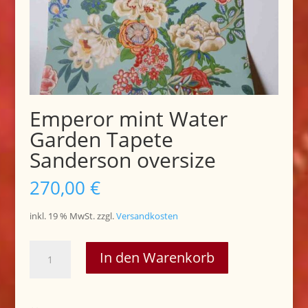
Emperor mint Water
Garden Tapete
Sanderson oversize
270,00
€
inkl. 19 % MwSt.
zzgl.
Versandkosten
Emperor
In den Warenkorb
mint
Water
Garden