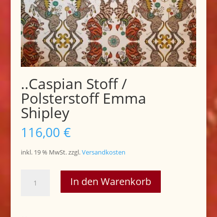
..Caspian Stoff /
Polsterstoff Emma
Shipley
116,00
€
inkl. 19 % MwSt.
zzgl.
Versandkosten
..Caspian
In den Warenkorb
Stoff
/
Polsterstoff