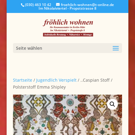
(030) 463 10 42
froehlich-wohnen@t-online.de
Im Nikolaiviertel - Propststrasse 8
Seite wählen
Startseite
/
Jugendlich Verspielt
/ ..Caspian Stoff /
Polsterstoff Emma Shipley