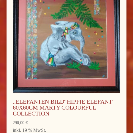
..ELEFANTEN BILD“HIPPIE ELEFANT“
60X60CM MARTY COLOURFUL
COLLECTION
290,00
€
inkl. 19 % MwSt.