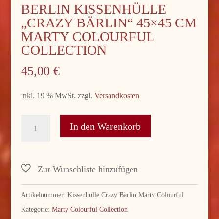
BERLIN KISSENHÜLLE
„CRAZY BÄRLIN“ 45×45 CM
MARTY COLOURFUL
COLLECTION
45,00
€
inkl. 19 % MwSt.
zzgl.
Versandkosten
Berlin
In den Warenkorb
Kissenhülle
"crazy
Bärlin"
45x45
cm
Artikelnummer:
Kissenhülle Crazy Bärlin Marty Colourful
Marty
Kategorie:
Marty Colourful Collection