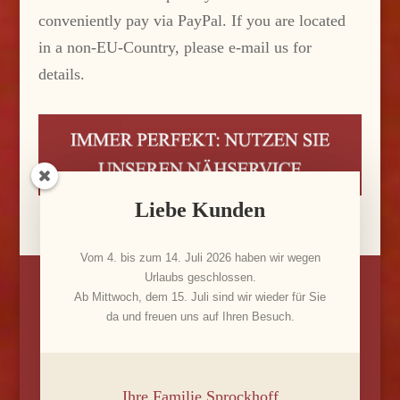
conveniently pay via PayPal. If you are located
in a non-EU-Country, please e-mail us for
details.
Liebe Kunden
Vom 4. bis zum 14. Juli 2026 haben wir wegen
Urlaubs geschlossen.
Ab Mittwoch, dem 15. Juli sind wir wieder für Sie
da und freuen uns auf Ihren Besuch.
© 2022 FRÖHLICH WOHNEN - GESTALTET VON VICA
MEDIA BERLIN -
IMPRESSUM
-
DATENSCHUTZERKLÄRUNG
Ihre Familie Sprockhoff