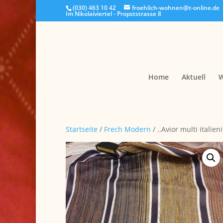
(030) 463 10 42
froehlich-wohnen@t-online.de
Im Nikolaiviertel - Propststrasse 8
Home
Aktuell
W
Startseite
/
Frech Modern
/ ..Avior multi itali