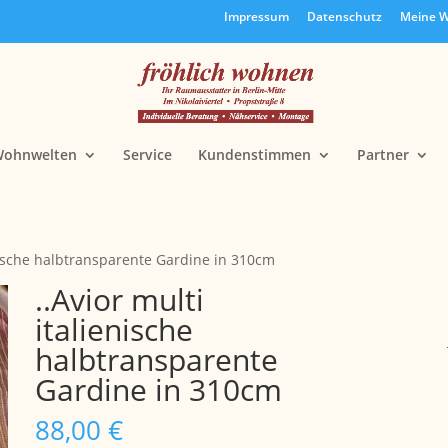
Impressum
Datenschutz
Meine W
ohnwelten
Service
Kundenstimmen
Partner
enische halbtransparente Gardine in 310cm
..Avior multi
italienische
halbtransparente
Gardine in 310cm
88,00
€