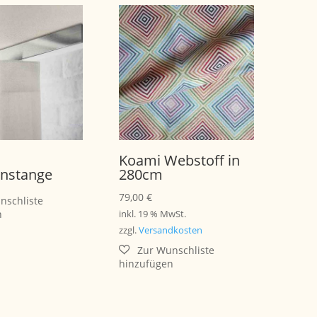
Koami Webstoff in
nstange
280cm
79,00
€
inkl. 19 % MwSt.
zzgl.
Versandkosten