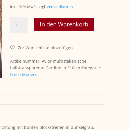
inkl. 19 % MwSt.
zzgl.
Versandkosten
..Avior
In den Warenkorb
multi
italienische
halbtransparente
Gardine
in
310cm
Artikelnummer:
Avior multi italienische
Menge
halbtransparente Gardine in 310cm
Kategorie:
Frech Modern
ichtung mit bunten Blockstreifen in dunkelgrau,