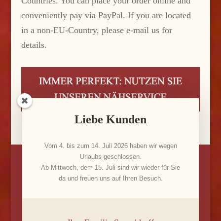
Countries. You can place your order online and
conveniently pay via PayPal. If you are located
in a non-EU-Country, please e-mail us for
details.
Liebe Kunden
Vom 4. bis zum 14. Juli 2026 haben wir wegen
Urlaubs geschlossen.
Ab Mittwoch, dem 15. Juli sind wir wieder für Sie
da und freuen uns auf Ihren Besuch.
© 2022 FRÖHLICH WOHNEN - GESTALTET VON VICA
MEDIA BERLIN -
IMPRESSUM
-
DATENSCHUTZERKLÄRUNG