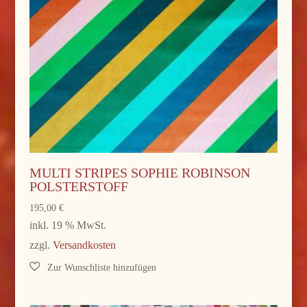
MULTI STRIPES SOPHIE ROBINSON
POLSTERSTOFF
195,00
€
inkl. 19 % MwSt.
zzgl.
Versandkosten