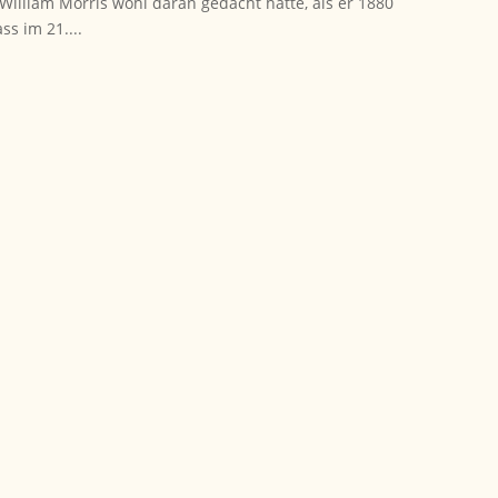
William Morris wohl daran gedacht hätte, als er 1880
ss im 21....