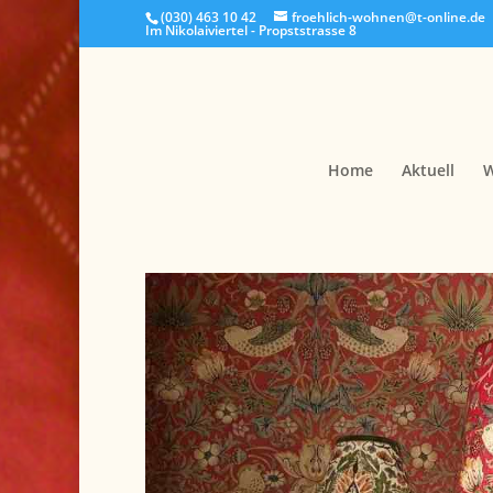
(030) 463 10 42
froehlich-wohnen@t-online.de
Im Nikolaiviertel - Propststrasse 8
Home
Aktuell
W