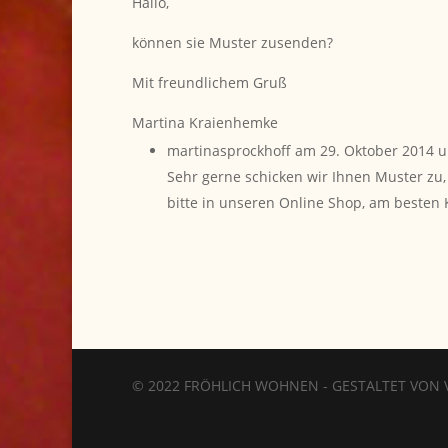
Hallo,
können sie Muster zusenden?
Mit freundlichem Gruß
Martina Kraienhemke
martinasprockhoff
am 29. Oktober 2014 
Sehr gerne schicken wir Ihnen Muster zu, 
bitte in unseren Online Shop, am besten 
© 2022 FRÖHLICH WOHNEN - GESTALTET VON V