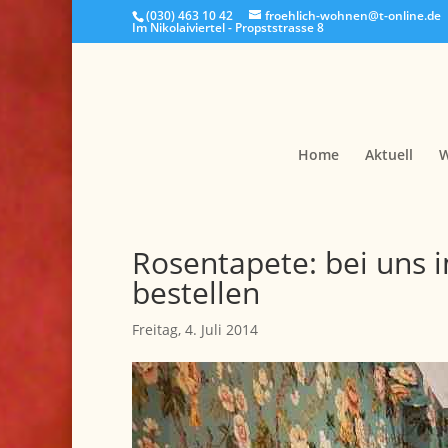
(030) 463 10 42
froehlich-wohnen@t-online.de
Im Nikolaiviertel - Propststrasse 8
Home
Aktuell
W
Rosentapete: bei uns 
bestellen
Freitag, 4. Juli 2014