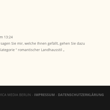
um 13:24
sagen Sie mir, welche Ihnen gefällt, gehen Sie dazu
Kategorie “ romantischer Landhausstil „
ICA MEDIA BERLIN -
IMPRESSUM
-
DATENSCHUTZERKLÄRUNG