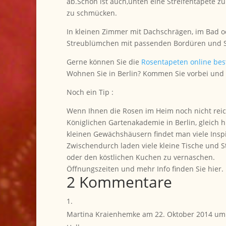
ab.Schön ist auch,unten eine Streifentapete z
zu schmücken.
In kleinen Zimmer mit Dachschrägen, im Bad 
Streublümchen mit passenden Bordüren und Str
Gerne können Sie die
Rosentapeten online bes
Wohnen Sie in Berlin? Kommen Sie vorbei und 
Noch ein Tip :
Wenn Ihnen die Rosen im Heim noch nicht rei
Königlichen Gartenakademie in Berlin, gleich 
kleinen Gewächshäusern findet man viele Inspi
Zwischendurch laden viele kleine Tische und S
oder den köstlichen Kuchen zu vernaschen.
Öffnungszeiten und mehr Info finden Sie hier.
2 Kommentare
Martina Kraienhemke
am 22. Oktober 2014 um