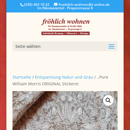
(030) 463 10 42
froehlich-wohnen@t-online.de
Im Nikolaiviertel - Propststrasse 8
Seite wählen
Startseite
/
Entspannung Natur und Grau
/ ..Pure
William Morris ORIGINAL Stickerei